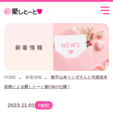
愛
し
と
ー
新着情報
と
HOME
新着情報
歌手山本リンダさんと代表岩本
初恵による愛しとーと新CMが公開！
2023.11.01
会社
カ