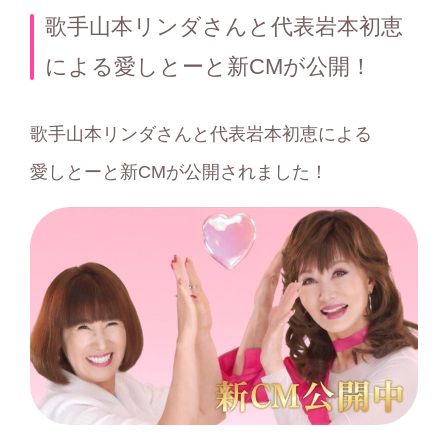
テ
歌手山本リンダさんと代表岩本初恵
ゴ
による愛しとーと新CMが公開！
リ
ー
歌手山本リンダさんと代表岩本初恵による
愛しとーと新CMが公開されました！